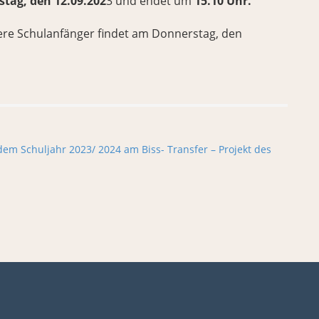
stag, den 12.09.202
3 und endet um
15.10 Uhr.
sere Schulanfänger findet am Donnerstag, den
m Schuljahr 2023/ 2024 am Biss- Transfer – Projekt des