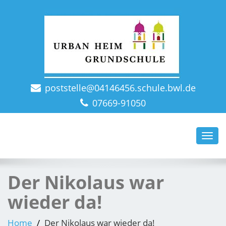
poststelle@04146456.schule.bwl.de
Grundschule St. Märgen: immer auf der Höh'!
07669-91050
Toggl
navig
Der Nikolaus war
wieder da!
Home
Der Nikolaus war wieder da!